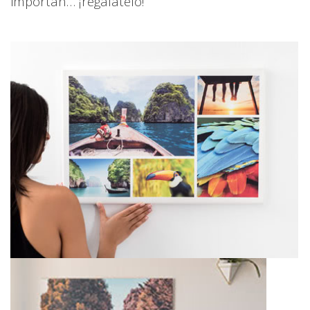
importan… ¡regálatelo!