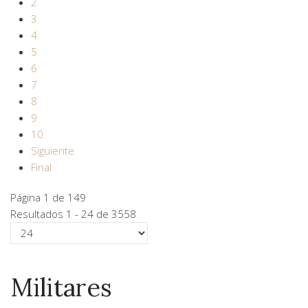
2
3
4
5
6
7
8
9
10
Siguiente
Final
Página 1 de 149
Resultados 1 - 24 de 3558
Militares